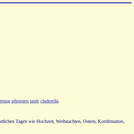
rtstag
pfingsten
taufe
cinderella
festlichen Tagen wie Hochzeit, Weihnachten, Ostern, Konfirmation,